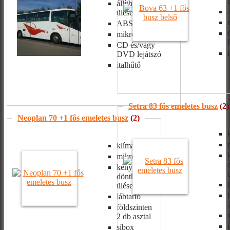
állítható/dönthető
ülések
ABS, ASR
mikrofon
CD és/vagy
DVD lejátszó
italhűtő
Setra 83 fős emeletes busz
(2)
Neoplan 70 +1 fős emeletes busz
(2)
klíma
mikrofon
kényelmes,
dönthető
ülések
lábtartó
földszinten
2 db asztal
síbox