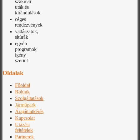
szakmai
utak és
kirándulások
céges
rendezvények
vadászatok,
sítúrák
egyéb
programok
igény
szerint
Oldalak
Főoldal
Rólunk
Szolgáltatások
Járműpark
Árajánlatkérés
Kapcsolat
Utazási
feltételek
Partnerek