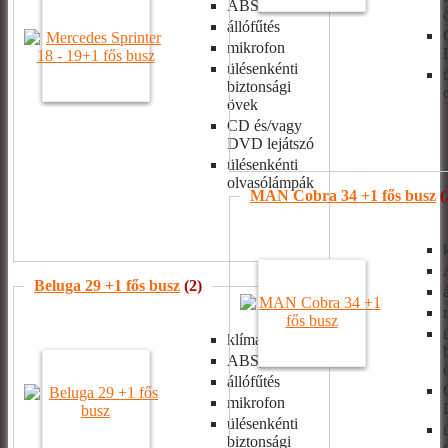
ABS, ASR
állófűtés
mikrofon
ülésenkénti
biztonsági
övek
CD és/vagy
DVD lejátszó
ülésenkénti
olvasólámpák
MAN Cobra 34 +1 fős busz
(
Beluga 29 +1 fős busz
(2)
klíma
ABS, ASR
állófűtés
mikrofon
ülésenkénti
biztonsági