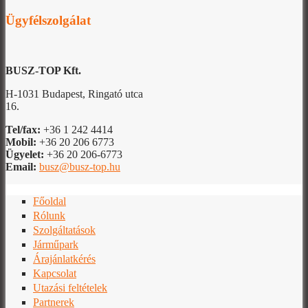
Ügyfélszolgálat
BUSZ-TOP Kft.
H-1031 Budapest, Ringató utca
16.
Tel/fax:
+36 1 242 4414
Mobil:
+36 20 206 6773
Ügyelet:
+36 20 206-6773
Email:
busz@busz-top.hu
Főoldal
Rólunk
Szolgáltatások
Járműpark
Árajánlatkérés
Kapcsolat
Utazási feltételek
Partnerek