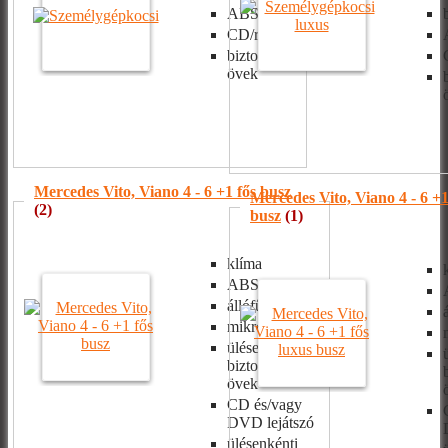
ABS
CD/rádió
biztonsági
övek
Mercedes Vito, Viano 4 - 6 +1 fős busz
Mercedes Vito, Viano 4 - 6 +1
(2)
busz
(1)
klíma
ABS, ASR
állófűtés
mikrofon
ülésenkénti
biztonsági
övek
CD és/vagy
DVD lejátszó
ülésenkénti