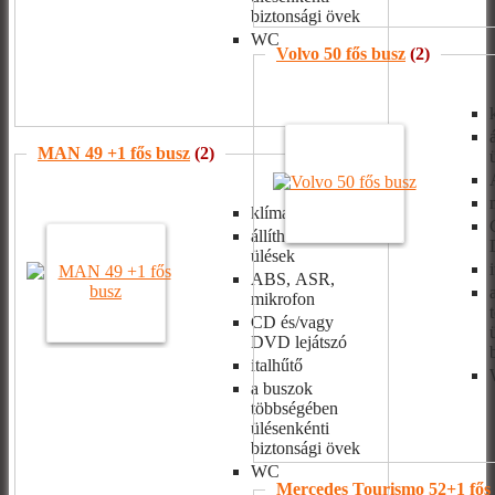
biztonsági övek
WC
Volvo 50 fős busz
(2)
MAN 49 +1 fős busz
(2)
klíma
állítható/dönthető
ülések
ABS, ASR,
mikrofon
CD és/vagy
DVD lejátszó
italhűtő
a buszok
többségében
ülésenkénti
biztonsági övek
WC
Mercedes Tourismo 52+1 fős 