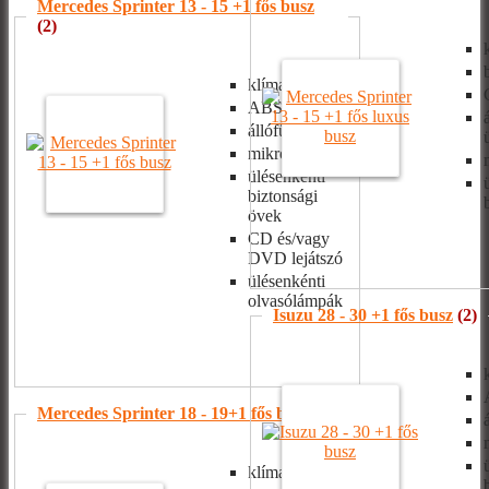
Mercedes Sprinter 13 - 15 +1 fős busz
(2)
klíma
ABS, ASR
állófűtés
mikrofon
ülésenkénti
biztonsági
övek
CD és/vagy
DVD lejátszó
ülésenkénti
olvasólámpák
Isuzu 28 - 30 +1 fős busz
(2)
Mercedes Sprinter 18 - 19+1 fős busz
(2)
klíma