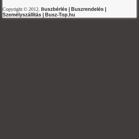
Copyright © 2012.
B
uszbérlés | Buszrendelés |
Személyszállítás | Busz-Top.hu