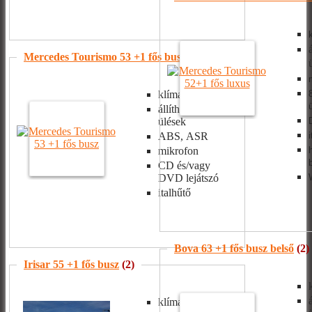
Mercedes Tourismo 53 +1 fős busz
(2)
klíma
állítható/dönthető
ülések
ABS, ASR
mikrofon
CD és/vagy
DVD lejátszó
italhűtő
Bova 63 +1 fős busz belső
(2)
Irisar 55 +1 fős busz
(2)
klíma