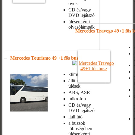
övek
CD és/vagy
DVD lejátszó
ülésenkénti
olvasólámpák
Mercedes Travego 49+1 fős b
Mercedes Tourismo 49 +1 fős busz
(2)
klíma
állítható/dönthető
ülések
ABS, ASR
mikrofon
CD és/vagy
DVD lejátszó
italhűtő
a buszok
többségében
ülésenkénti