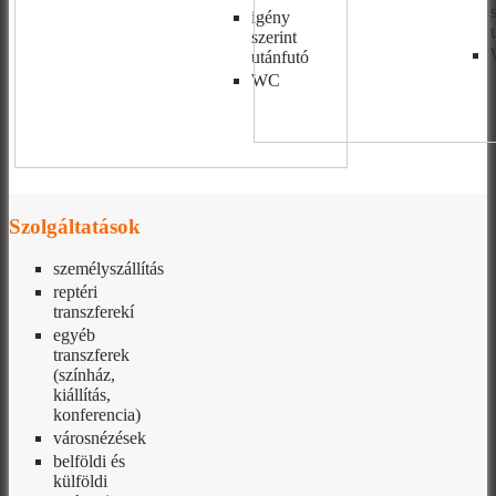
igény
szerint
utánfutó
WC
Szolgáltatások
személyszállítás
reptéri
transzferekí
egyéb
transzferek
(színház,
kiállítás,
konferencia)
városnézések
belföldi és
külföldi