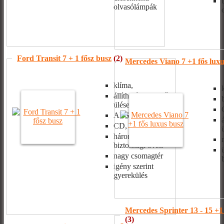
olvasólámpák
Ford Transit 7 + 1 fősz busz
(2)
Mercedes Viano 7 +1 fős luxu
klíma,
állítható/dönthető
ülések
ABS, mikrofon
CD, DVD
hárompontos
biztonsági övek
nagy csomagtér
igény szerint
gyerekülés
Mercedes Sprinter 13 - 15 +1
(3)